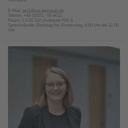
E-Mail:
oer1@uni-bayreuth.de
Telefon: +49 (0)921 / 55-6011
Raum: 1.0 01 102 (Gebäude RW I)
Sprechstunde: Dienstag bis Donnerstag, 8.00 Uhr bis 12.00
Uhr